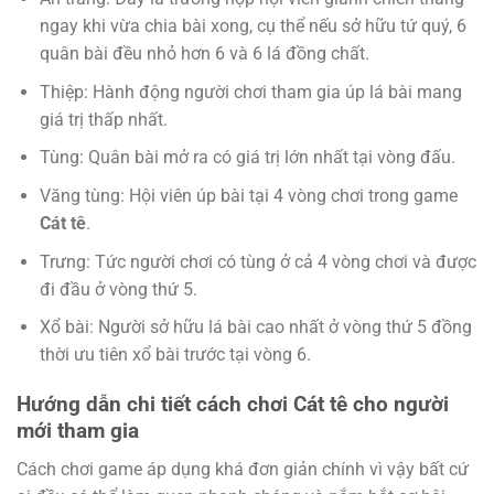
ngay khi vừa chia bài xong, cụ thể nếu sở hữu tứ quý, 6
quân bài đều nhỏ hơn 6 và 6 lá đồng chất.
Thiệp: Hành động người chơi tham gia úp lá bài mang
giá trị thấp nhất.
Tùng: Quân bài mở ra có giá trị lớn nhất tại vòng đấu.
Văng tùng: Hội viên úp bài tại 4 vòng chơi trong game
Cát tê
.
Trưng: Tức người chơi có tùng ở cả 4 vòng chơi và được
đi đầu ở vòng thứ 5.
Xổ bài: Người sở hữu lá bài cao nhất ở vòng thứ 5 đồng
thời ưu tiên xổ bài trước tại vòng 6.
Hướng dẫn chi tiết cách chơi Cát tê cho người
mới tham gia
Cách chơi game áp dụng khá đơn giản chính vì vậy bất cứ