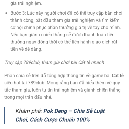
gia trải nghiệm.
Bước 3: Lúc này người chơi đã có thể truy cập bàn chơi
thành công, bắt đầu tham gia trải nghiệm và tìm kiếm
cơ hội chinh phục phần thưởng giá trị về tay cho mình.
Nếu bạn giành chiến thắng sẽ được thanh toán tiền
thưởng ngay đồng thời có thể tiến hành giao dịch rút
tiền về dễ dàng.
Truy cập 789club, tham gia chơi bài Cát tê nhanh
Phần chia sẻ trên đã tổng hợp thông tin về game bài
Cát tê
siêu hot tại 789club. Mong rằng bạn đã hiểu thêm về quy
tắc tham gia, luôn tự tin trải nghiệm và giành chiến thắng
trong mọi trận đấu nhé.
Khám phá:
Pok Deng – Chia Sẻ Luật
Chơi, Cách Cược Chuẩn 100%