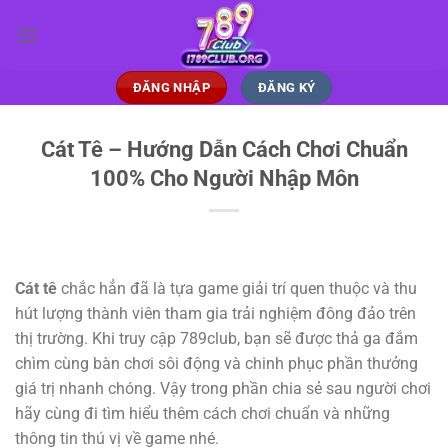
Bỏ
qua
nội
dung
ĐĂNG NHẬP
ĐĂNG KÝ
Cát Tê – Hướng Dẫn Cách Chơi Chuẩn
100% Cho Người Nhập Môn
Cát tê
chắc hẳn đã là tựa game giải trí quen thuộc và thu
hút lượng thành viên tham gia trải nghiệm đông đảo trên
thị trường. Khi truy cập 789club, bạn sẽ được thả ga đắm
chìm cùng bàn chơi sôi động và chinh phục phần thưởng
giá trị nhanh chóng. Vậy trong phần chia sẻ sau người chơi
hãy cùng đi tìm hiểu thêm cách chơi chuẩn và những
thông tin thú vị về game nhé.