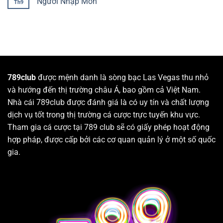
Người Nhập Môn
Th9
789club
được mệnh danh là sòng bạc Las Vegas thu nhỏ
và hướng đến thị trường châu Á, bao gồm cả Việt Nam.
Nhà cái 789club được đánh giá là có uy tín và chất lượng
dịch vụ tốt trong thị trường cá cược trực tuyến khu vực.
Tham gia cá cược tại 789 club sẽ có giấy phép hoạt động
hợp pháp, được cấp bởi các cơ quan quản lý ở một số quốc
gia.