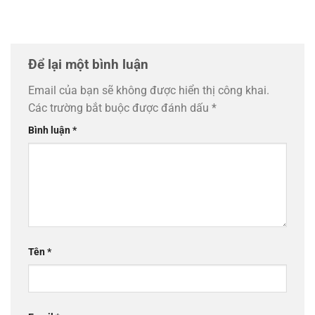
Để lại một bình luận
Email của bạn sẽ không được hiển thị công khai.
Các trường bắt buộc được đánh dấu
*
Bình luận
*
Tên
*