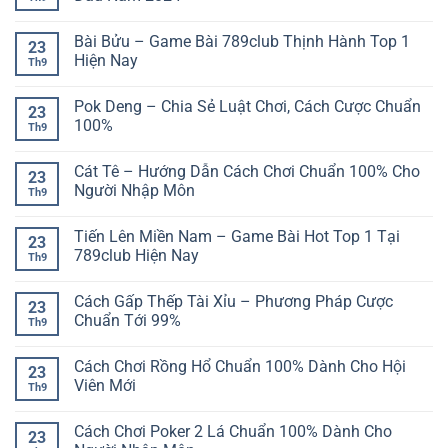
Bài Bửu – Game Bài 789club Thịnh Hành Top 1
23
Hiện Nay
Th9
Pok Deng – Chia Sẻ Luật Chơi, Cách Cược Chuẩn
23
100%
Th9
Cát Tê – Hướng Dẫn Cách Chơi Chuẩn 100% Cho
23
Người Nhập Môn
Th9
Tiến Lên Miền Nam – Game Bài Hot Top 1 Tại
23
789club Hiện Nay
Th9
Cách Gấp Thếp Tài Xỉu – Phương Pháp Cược
23
Chuẩn Tới 99%
Th9
Cách Chơi Rồng Hổ Chuẩn 100% Dành Cho Hội
23
Viên Mới
Th9
Cách Chơi Poker 2 Lá Chuẩn 100% Dành Cho
23