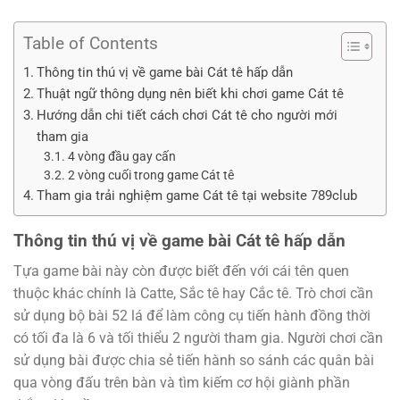
Table of Contents
Thông tin thú vị về game bài Cát tê hấp dẫn
Thuật ngữ thông dụng nên biết khi chơi game Cát tê
Hướng dẫn chi tiết cách chơi Cát tê cho người mới
tham gia
4 vòng đầu gay cấn
2 vòng cuối trong game Cát tê
Tham gia trải nghiệm game Cát tê tại website 789club
Thông tin thú vị về game bài Cát tê hấp dẫn
Tựa game bài này còn được biết đến với cái tên quen
thuộc khác chính là Catte, Sắc tê hay Cắc tê. Trò chơi cần
sử dụng bộ bài 52 lá để làm công cụ tiến hành đồng thời
có tối đa là 6 và tối thiểu 2 người tham gia. Người chơi cần
sử dụng bài được chia sẻ tiến hành so sánh các quân bài
qua vòng đấu trên bàn và tìm kiếm cơ hội giành phần