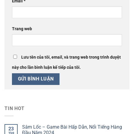
Email
*
Trang web
Lưu tên của tôi, email, và trang web trong trình duyệt
này cho lần bình luận kế tiếp của tôi.
TIN HOT
Sâm Lốc – Game Bài Hấp Dẫn, Nổi Tiếng Hàng
23
Đầu Năm 2024
Th9