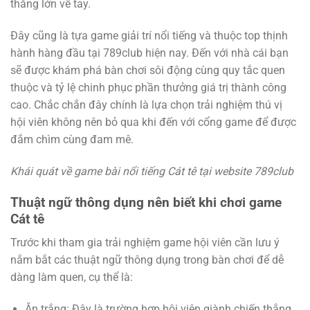
thắng lớn về tay.
Đây cũng là tựa game giải trí nổi tiếng và thuộc top thịnh
hành hàng đầu tại 789club hiện nay. Đến với nhà cái bạn
sẽ được khám phá bàn chơi sôi động cùng quy tắc quen
thuộc và tỷ lệ chinh phục phần thưởng giá trị thành công
cao. Chắc chắn đây chính là lựa chọn trải nghiệm thú vị
hội viên không nên bỏ qua khi đến với cổng game để được
đắm chìm cùng đam mê.
Khái quát về game bài nổi tiếng Cát tê tại website 789club
Thuật ngữ thông dụng nên biết khi chơi game
Cát tê
Trước khi tham gia trải nghiệm game hội viên cần lưu ý
nắm bắt các thuật ngữ thông dụng trong bàn chơi để dễ
dàng làm quen, cụ thể là:
Ăn trắng: Đây là trường hợp hội viên giành chiến thắng