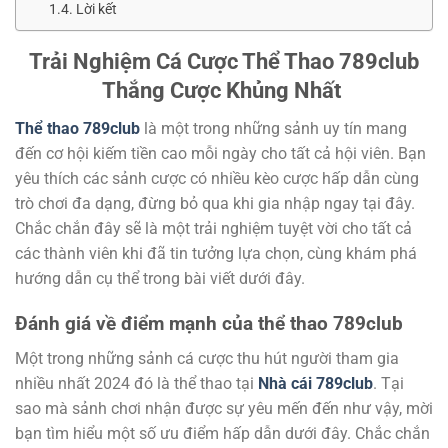
Lời kết
Trải Nghiệm Cá Cược Thể Thao 789club
Thắng Cược Khủng Nhất
Thể thao 789club
là một trong những sảnh uy tín mang
đến cơ hội kiếm tiền cao mỗi ngày cho tất cả hội viên. Bạn
yêu thích các sảnh cược có nhiều kèo cược hấp dẫn cùng
trò chơi đa dạng, đừng bỏ qua khi gia nhập ngay tại đây.
Chắc chắn đây sẽ là một trải nghiệm tuyệt vời cho tất cả
các thành viên khi đã tin tưởng lựa chọn, cùng khám phá
hướng dẫn cụ thể trong bài viết dưới đây.
Đánh giá về điểm mạnh của thể thao 789club
Một trong những sảnh cá cược thu hút người tham gia
nhiều nhất 2024 đó là thể thao tại
Nhà cái 789club
. Tại
sao mà sảnh chơi nhận được sự yêu mến đến như vậy, mời
bạn tìm hiểu một số ưu điểm hấp dẫn dưới đây. Chắc chắn