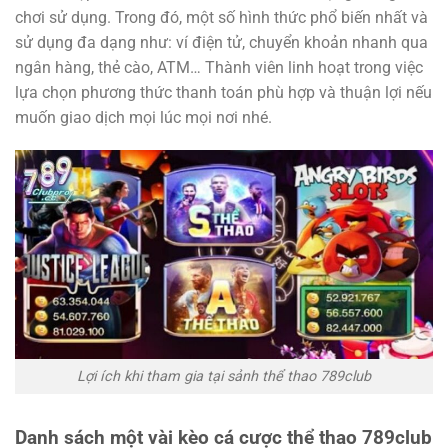
chơi sử dụng. Trong đó, một số hình thức phổ biến nhất và
sử dụng đa dạng như: ví điện tử, chuyển khoản nhanh qua
ngân hàng, thẻ cào, ATM… Thành viên linh hoạt trong việc
lựa chọn phương thức thanh toán phù hợp và thuận lợi nếu
muốn giao dịch mọi lúc mọi nơi nhé.
Lợi ích khi tham gia tại sảnh thể thao 789club
Danh sách một vài kèo cá cược thể thao 789club